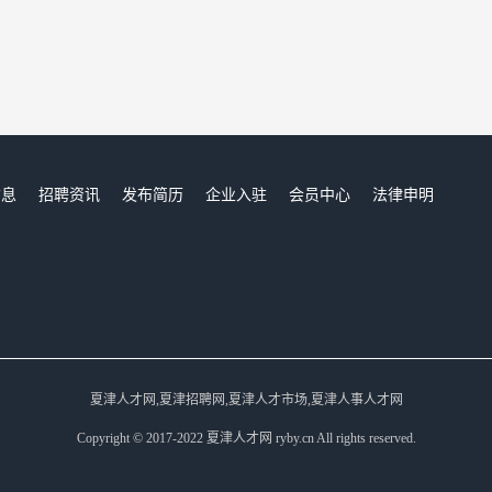
信息
招聘资讯
发布简历
企业入驻
会员中心
法律申明
们
夏津人才网,夏津招聘网,夏津人才市场,夏津人事人才网
Copyright © 2017-2022 夏津人才网 ryby.cn All rights reserved.