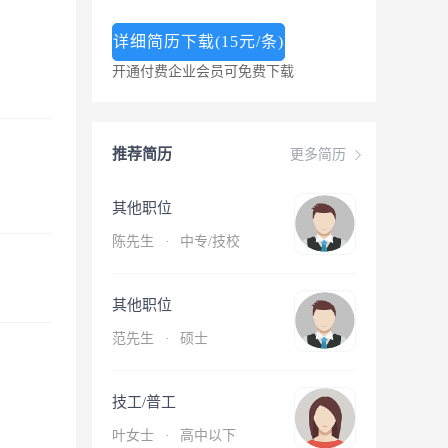
详细简历下载(15元/条)
开通付费企业会员可免费下载
推荐简历
更多简历
其他职位
陈先生
·
中专/技校
其他职位
范先生
·
硕士
技工/普工
叶女士
·
高中以下