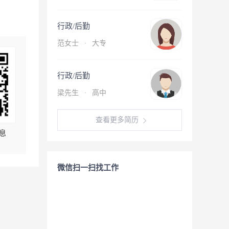
行政/后勤
范女士
·
大专
行政/后勤
梁先生
·
高中
查看更多简历
息
微信扫一扫找工作