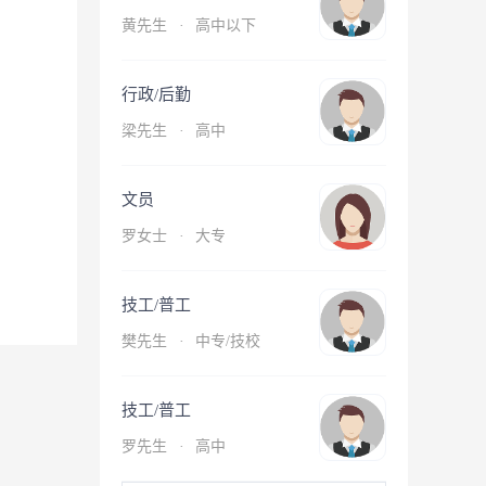
黄先生
·
高中以下
行政/后勤
梁先生
·
高中
文员
罗女士
·
大专
技工/普工
樊先生
·
中专/技校
技工/普工
罗先生
·
高中