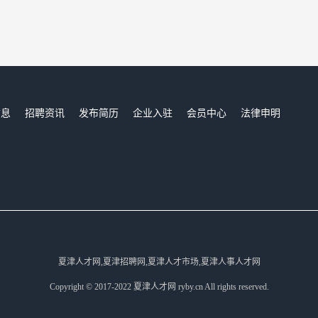
信息
招聘资讯
发布简历
企业入驻
会员中心
法律申明
们
夏津人才网,夏津招聘网,夏津人才市场,夏津人事人才网
Copyright © 2017-2022 夏津人才网 ryby.cn All rights reserved.