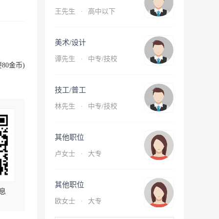
王先生
·
高中以下
美术/设计
谭先生
·
中专/技校
80金币)
技工/普工
林先生
·
中专/技校
其他职位
卢女士
·
大专
其他职位
息
欧女士
·
大专