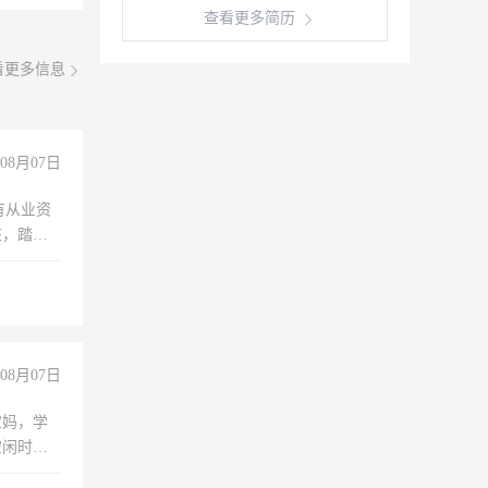
查看更多简历
看更多信息
08月07日
有从业资
脏，踏
不干
08月07日
宝妈，学
空闲时
成问题，