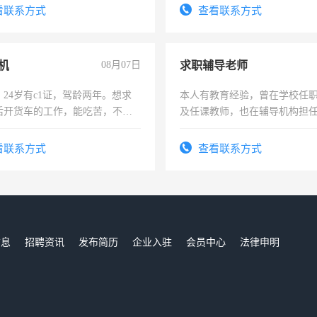
勤快的四五十，每天挣零花钱
看联系方式
查看联系方式
机
08月07日
求职辅导老师
24岁有c1证，驾龄两年。想求
本人有教育经验，曾在学校任
后开货车的工作，能吃苦，不怕
及任课教师，也在辅导机构担
师，求周一至周五辅导老师的
看联系方式
查看联系方式
信息
招聘资讯
发布简历
企业入驻
会员中心
法律申明
们