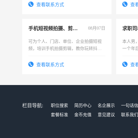
查看联系方式
查
手机短视频拍摄、剪辑、抖音快手
08月07日
求职司
可为个人、门店、单位、企业拍摄短视
本人男，
频，培训手机拍摄剪辑，教你玩转抖音
一个年
可为个人、门店、单位、企业拍摄短视
加班。
频，培训手机拍摄剪辑，教你玩转抖
查看联系方式
查
音！你也可以成为拍摄达人！你也可以
成为拍摄达人！
栏目导航:
职位搜索
简历中心
名企展示
一句话
套餐标准
金币充值
意见建议
联系我