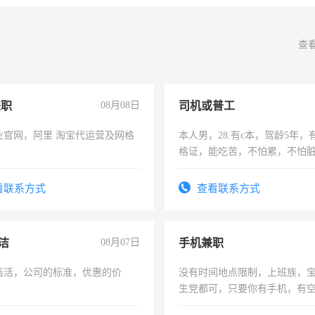
查
兼职
08月08日
司机或普工
业官网，阿里 淘宝代运营及网格
本人男，28.有c本，驾龄5年，
格证，能吃苦，不怕累，不怕
实，需求稳定工作一份，保险
看联系方式
查看联系方式
洁
08月07日
手机兼职
洁活，公司的标准，优惠的价
没有时间地点限制，上班族，
生党都可，只要你有手机，有
间，一单一结，一天二三十不