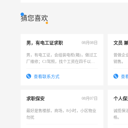
猜您喜欢
男，有电工证求职
08月08日
文员 
男，有电工证，会组装电柜(箱)，做过工
曾做企
厂维修；C1驾照，找个工资在四千以
销售。
上，枣强县以外需要有住宿，保险勿扰
电话
查看联系方式
查
求职保安
08月07日
个人保
最好是售楼部，商场，8小时，小区物业
诚揽保
勿扰
格。