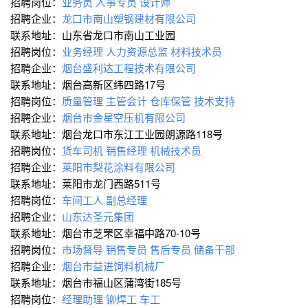
招聘岗位：
业务员
人事专员
设计师
招聘企业：
龙口市南山塑钢建材有限公司
联系地址：山东省龙口市南山工业园
招聘岗位：
业务经理
人力资源总监
材料技术员
招聘企业：
烟台盛利达工程技术有限公司
联系地址：烟台高新区纬四路17号
招聘岗位：
质量管理
主管会计
仓库保管
技术支持
招聘企业：
烟台市金星空压机有限公司
联系地址：烟台龙口市东江工业园朗源路118号
招聘岗位：
货车司机
销售经理
机械技术员
招聘企业：
莱阳市梨花涂料有限公司
联系地址：莱阳市龙门西路511号
招聘岗位：
车间工人
副总经理
招聘企业：
山东达圣元集团
联系地址：烟台市芝罘区幸福中路70-10号
招聘岗位：
市场督导
销售专员
售后专员
储备干部
招聘企业：
烟台市益进饲料机械厂
联系地址：烟台市福山区蒲湾街185号
招聘岗位：
经理助理
铆焊工
车工